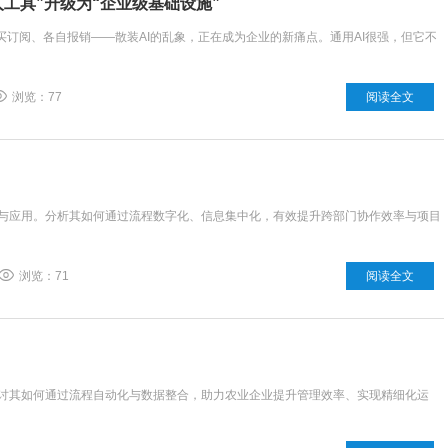
人工具”升级为“企业级基础设施”
自买订阅、各自报销——散装AI的乱象，正在成为企业的新痛点。通用AI很强，但它不
浏览：77
阅读全文
施与应用。分析其如何通过流程数字化、信息集中化，有效提升跨部门协作效率与项目
浏览：71
阅读全文
探讨其如何通过流程自动化与数据整合，助力农业企业提升管理效率、实现精细化运