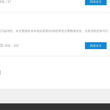
浏览：97
阅读全文
求日益增长。本文预测未来本地化部署OA系统将更注重数据安全、业务流程定制与行
浏览：102
阅读全文