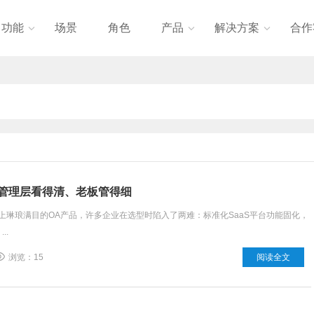
功能
场景
角色
产品
解决方案
合作



、管理层看得清、老板管得细
上琳琅满目的OA产品，许多企业在选型时陷入了两难：标准化SaaS平台功能固化，
..
浏览：15
阅读全文