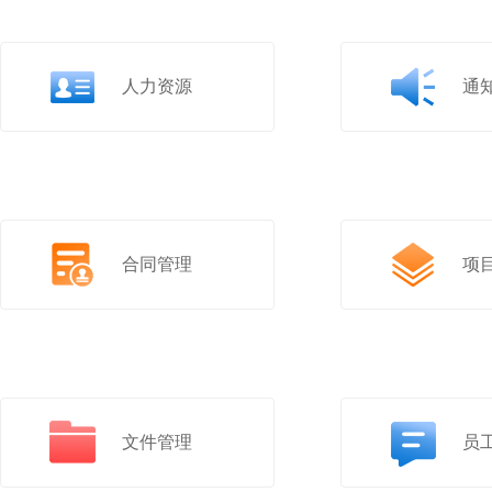
人力资源
通
合同管理
项
文件管理
员