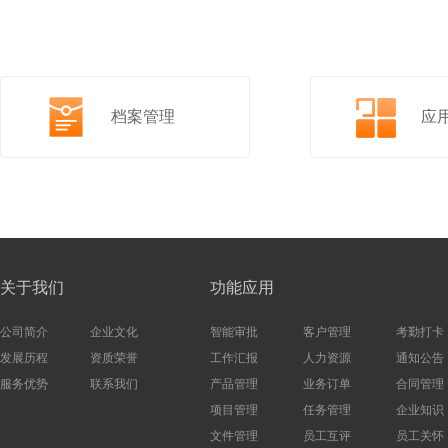
档案管理
应
关于我们
功能应用
公司简介
企业文化
智能审批
客户管理
考勤打卡
发展历程
资质荣誉
工作汇报
人力资源
通知公告
服务优势
联系我们
产品管理
业务订单
合同管理
项目管理
任务管理
企业知识
文件管理
员工互评
员工关怀